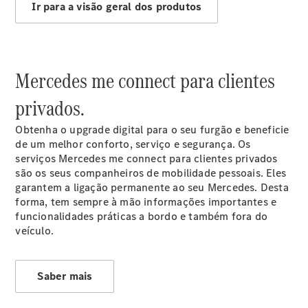
Ir para a visão geral dos produtos
Agendar
manutenção
Mercedes me connect para clientes
Reparação
e oficina
privados.
Mercedes
me - Extras
Obtenha o upgrade digital para o seu furgão e beneficie
Digitais
de um melhor conforto, serviço e segurança. Os
Assistência
serviços Mercedes me connect para clientes privados
em estrada
são os seus companheiros de mobilidade pessoais. Eles
Contratos
garantem a ligação permanente ao seu Mercedes. Desta
de Serviço
forma, tem sempre à mão informações importantes e
Peças e
funcionalidades práticas a bordo e também fora do
acessórios
veículo.
Collection
Manuais de
Condutor
Saber mais
Ações de
Serviço