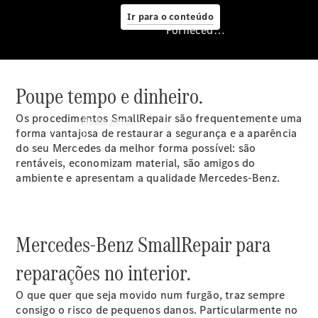
Ir para o conteúdo
Fornecedor/Proteção de dados
Poupe tempo e dinheiro.
Fornecedor/Proteção
de dados
Os procedimentos SmallRepair são frequentemente uma
Visão geral
forma vantajosa de restaurar a segurança e a aparência
do seu Mercedes da melhor forma possível: são
rentáveis, economizam material, são amigos do
ambiente e apresentam a qualidade Mercedes-Benz.
Mercedes-Benz SmallRepair para
Encontrar
reparações no interior.
pessoa de
contacto
O que quer que seja movido num furgão, traz sempre
Página
consigo o risco de pequenos danos. Particularmente no
inicial