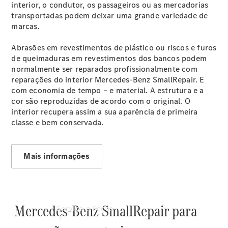
interior, o condutor, os passageiros ou as mercadorias
Marcar
transportadas podem deixar uma grande variedade de
aconselhamento
marcas.
Abrasões em revestimentos de plástico ou riscos e furos
Marcar data
de queimaduras em revestimentos dos bancos podem
da próxima
normalmente ser reparados profissionalmente com
manutenção
reparações do interior Mercedes-Benz SmallRepair. E
Agendar
com economia de tempo – e material. A estrutura e a
test drive
cor são reproduzidas de acordo com o original. O
Configurador
interior recupera assim a sua aparência de primeira
classe e bem conservada.
Mais informações
Mercedes-Benz SmallRepair para
Serviço e Peças