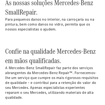
As nossas soluções Mercedes-Benz
SmallRepair.
Para pequenos danos no interior, na carroçaria ou na
Visão geral
pintura, bem como danos no vidro, permita que os
dos
nossos especialistas o ajudem.
contactos
Pessoa de
contacto
Formulário
Confie na qualidade Mercedes-Benz
de contacto
em mãos qualificadas.
Test drive
Os
A Mercedes-Benz SmallRepair faz parte dos serviços
especialistas
abrangentes da Mercedes-Benz Repair™. Fornecemos-
Marco Polo
lhe um serviço que cumpre os mais rigorosos requisitos
Carreiras
de qualidade – e contribui para a retenção do valor do
seu Mercedes. Apenas especialistas experientes
reparam o seu Mercedes, utilizando materiais de alta
qualidade.