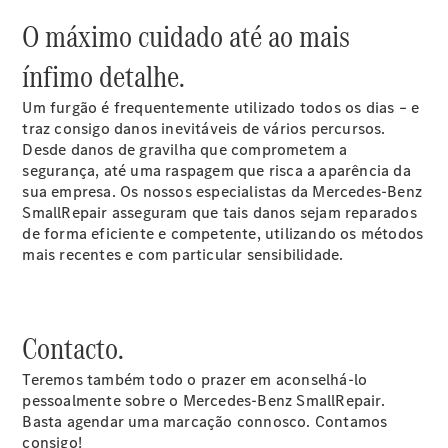
SmallRepair
O máximo cuidado até ao mais
Pack
Serviço
ínfimo detalhe.
completo
Pack
Um furgão é frequentemente utilizado todos os dias – e
Manutenção
traz consigo danos inevitáveis de vários percursos.
Pack
Desde danos de gravilha que comprometem a
Garantia
segurança, até uma raspagem que risca a aparência da
Mercedes
sua empresa. Os nossos especialistas da Mercedes-Benz
me – Extras
SmallRepair asseguram que tais danos sejam reparados
Digitais
de forma eficiente e competente, utilizando os métodos
Assistência
mais recentes e com particular sensibilidade.
em estrada
Contratos
de Serviço
Peças e
Contacto.
acessórios
Collection
Teremos também todo o prazer em aconselhá-lo
Manuais de
pessoalmente sobre o Mercedes-Benz SmallRepair.
Condutor
Basta agendar uma marcação connosco. Contamos
Ações de
consigo!